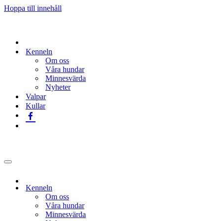
Hoppa till innehåll
Kenneln
Om oss
Våra hundar
Minnesvärda
Nyheter
Valpar
Kullar
Navigeringsmeny
Kenneln
Om oss
Våra hundar
Minnesvärda