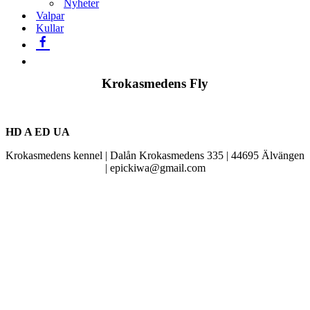
Nyheter
Valpar
Kullar
Krokasmedens Fly
HD A ED UA
Krokasmedens kennel | Dalån Krokasmedens 335 | 44695 Älvängen
| epickiwa@gmail.com