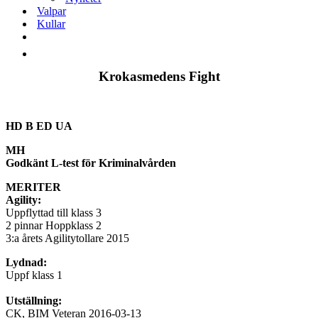
Valpar
Kullar
Krokasmedens Fight
HD
B ED UA
MH
Godkänt L-test för Kriminalvården
MERITER
Agility:
Uppflyttad till klass 3
2 pinnar Hoppklass 2
3:a årets Agilitytollare 2015
Lydnad:
Uppf klass 1
Utställning:
CK, BIM Veteran 2016-03-13