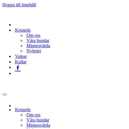
Hoppa till innehåll
Kenneln
Om oss
Våra hundar
Minnesvärda
Nyheter
Valpar
Kullar
Navigeringsmeny
Kenneln
Om oss
Våra hundar
Minnesvärda