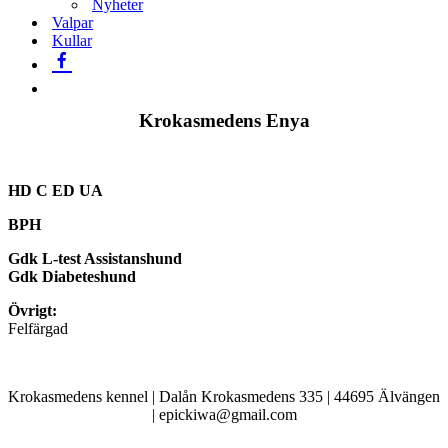
Nyheter
Valpar
Kullar
Krokasmedens Enya
HD C ED UA
BPH
Gdk L-test Assistanshund
Gdk Diabeteshund
Övrigt:
Felfärgad
Krokasmedens kennel | Dalån Krokasmedens 335 | 44695 Älvängen
| epickiwa@gmail.com