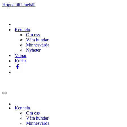
Hoppa till innehåll
Kenneln
Om oss
Våra hundar
Minnesvärda
Nyheter
Valpar
Kullar
Navigeringsmeny
Kenneln
Om oss
Våra hundar
Minnesvärda