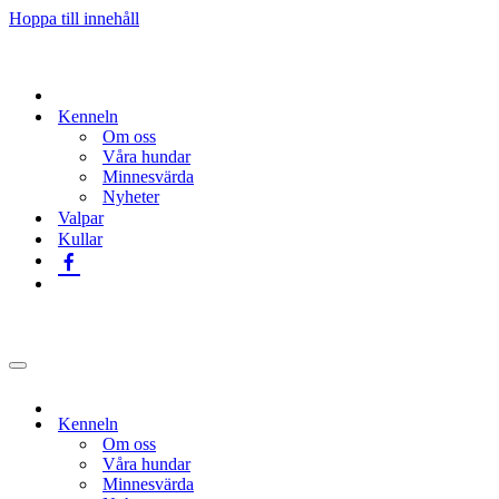
Hoppa till innehåll
Kenneln
Om oss
Våra hundar
Minnesvärda
Nyheter
Valpar
Kullar
Navigeringsmeny
Kenneln
Om oss
Våra hundar
Minnesvärda