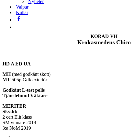
Nyheter
Valpar
Kullar
KORAD VH
Krokasmedens Chico
HD A ED UA
MH
(med godkänt skott)
MT
505p Gdk exteriör
Godkänt L-test polis
Tjänstehund Väktare
MERITER
Skydd:
2 cert Elit klass
SM vinnare 2019
3:a NoM 2019