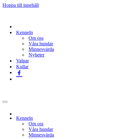
Hoppa till innehåll
Kenneln
Om oss
Våra hundar
Minnesvärda
Nyheter
Valpar
Kullar
Navigeringsmeny
Kenneln
Om oss
Våra hundar
Minnesvärda