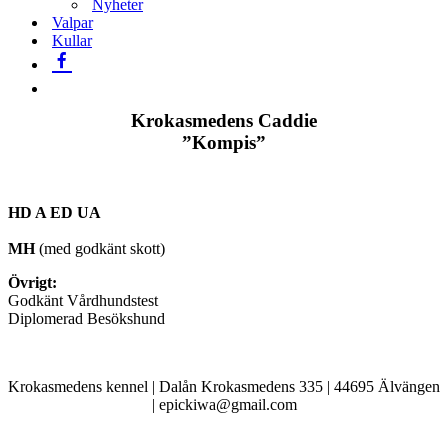
Nyheter
Valpar
Kullar
Krokasmedens Caddie
”Kompis”
HD A ED UA
MH
(med godkänt skott)
Övrigt:
Godkänt Vårdhundstest
Diplomerad Besökshund
Krokasmedens kennel | Dalån Krokasmedens 335 | 44695 Älvängen
| epickiwa@gmail.com