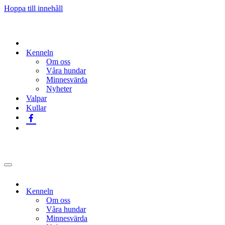
Hoppa till innehåll
Kenneln
Om oss
Våra hundar
Minnesvärda
Nyheter
Valpar
Kullar
Navigeringsmeny
Kenneln
Om oss
Våra hundar
Minnesvärda