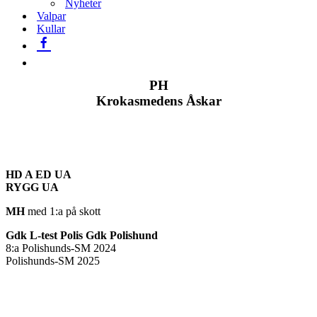
Nyheter
Valpar
Kullar
PH
Krokasmedens Åskar
HD A ED UA
RYGG UA
MH
med 1:a på skott
Gdk L-test Polis Gdk Polishund
8:a Polishunds-SM 2024
Polishunds-SM 2025