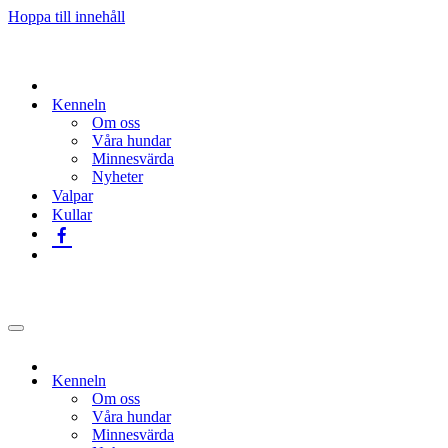
Hoppa till innehåll
Kenneln
Om oss
Våra hundar
Minnesvärda
Nyheter
Valpar
Kullar
Navigeringsmeny
Kenneln
Om oss
Våra hundar
Minnesvärda