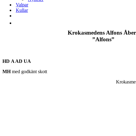
Valpar
Kullar
Krokasmedens Alfons Åbe
”Alfons”
HD
A AD UA
MH
med godkänt skott
Krokasmed