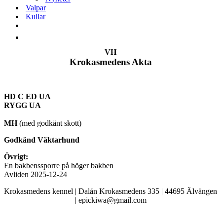
Valpar
Kullar
VH
Krokasmedens Akta
HD C ED UA
RYGG UA
MH
(med godkänt skott)
Godkänd Väktarhund
Övrigt:
En bakbenssporre på höger bakben
Avliden 2025-12-24
Krokasmedens kennel | Dalån Krokasmedens 335 | 44695 Älvängen
| epickiwa@gmail.com