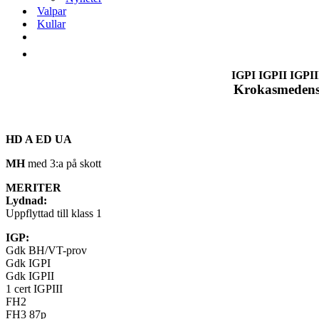
Valpar
Kullar
IGPI IGPII IGPI
Krokasmedens
HD A ED UA
MH
med 3:a på skott
MERITER
Lydnad:
Uppflyttad till klass 1
IGP:
Gdk BH/VT-prov
Gdk IGPI
Gdk IGPII
1 cert IGPIII
FH2
FH3 87p