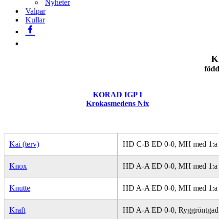
Nyheter
Valpar
Kullar
K
född
KORAD IGP I
Krokasmedens Nix
Kai (terv)
HD C-B ED 0-0, MH med 1:a p
Knox
HD A-A ED 0-0, MH med 1:a p
Knutte
HD A-A ED 0-0, MH med 1:a p
Kraft
HD A-A ED 0-0, Ryggröntgad