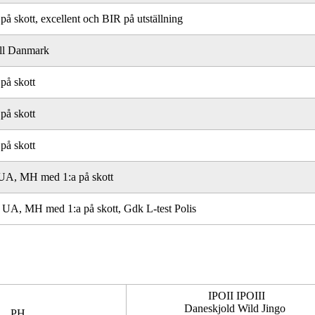
skott, excellent och BIR på utställning
ll Danmark
å skott
å skott
å skott
UA, MH med 1:a på skott
A, MH med 1:a på skott, Gdk L-test Polis
IPOII IPOIII
Daneskjold Wild Jingo
PH