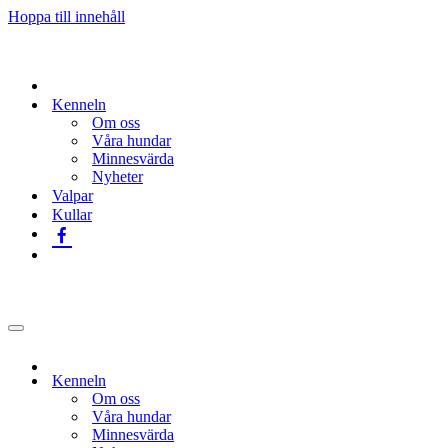
Hoppa till innehåll
Kenneln
Om oss
Våra hundar
Minnesvärda
Nyheter
Valpar
Kullar
Navigeringsmeny
Kenneln
Om oss
Våra hundar
Minnesvärda