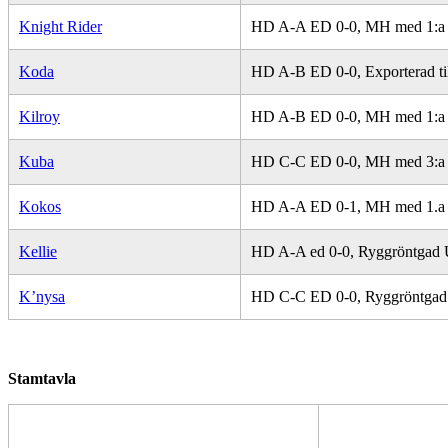
Knight Rider
HD A-A ED 0-0, MH med 1:a på 
Koda
HD A-B ED 0-0, Exporterad ti
Kilroy
HD A-B ED 0-0, MH med 1:a p
Kuba
HD C-C ED 0-0, MH med 3:a p
Kokos
HD A-A ED 0-1, MH med 1.a p
Kellie
HD A-A ed 0-0, Ryggröntgad 
K’nysa
HD C-C ED 0-0, Ryggröntgad U
Stamtavla