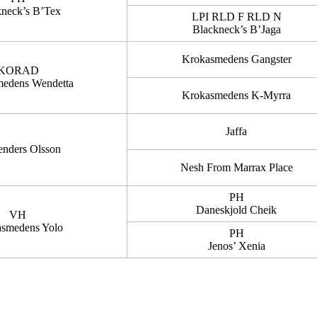
kneck’s B’Tex
LPI RLD F RLD N
Blackneck’s B’Jaga
Krokasmedens Gangster
KORAD
edens Wendetta
Krokasmedens K-Myrra
Jaffa
enders Olsson
Nesh From Marrax Place
PH
Daneskjold Cheik
VH
smedens Yolo
PH
Jenos’ Xenia