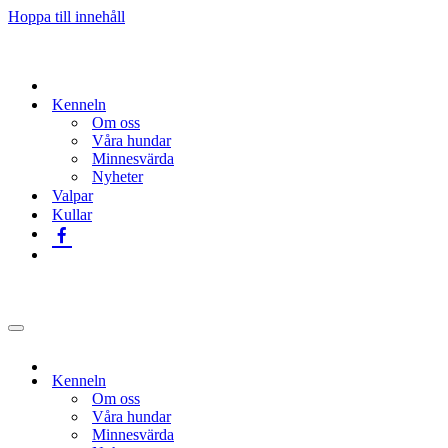
Hoppa till innehåll
Kenneln
Om oss
Våra hundar
Minnesvärda
Nyheter
Valpar
Kullar
Navigeringsmeny
Kenneln
Om oss
Våra hundar
Minnesvärda