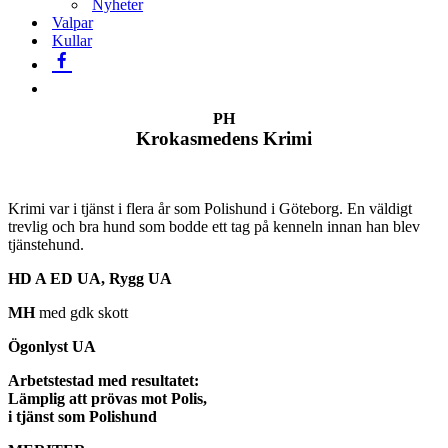
Nyheter
Valpar
Kullar
PH
Krokasmedens Krimi
Krimi var i tjänst i flera år som Polishund i Göteborg. En väldigt
trevlig och bra hund som bodde ett tag på kenneln innan han blev
tjänstehund.
HD A ED UA, Rygg UA
MH
med gdk skott
Ögonlyst UA
Arbetstestad med resultatet:
Lämplig att prövas mot Polis,
i tjänst som Polishund