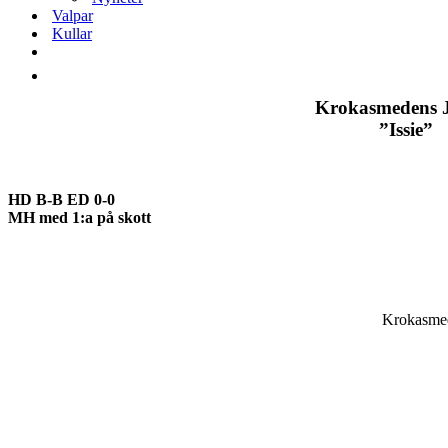
Valpar
Kullar
Krokasmedens J
”Issie”
HD B-B ED 0-0
MH med 1:a på skott
Krokasmed