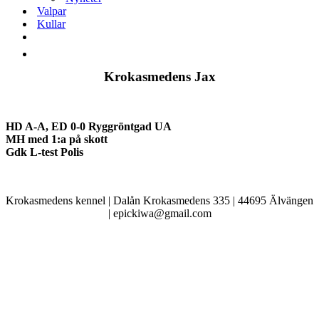
Valpar
Kullar
Krokasmedens Jax
HD A-A, ED 0-0 Ryggröntgad UA
MH med 1:a på skott
Gdk L-test Polis
Krokasmedens kennel | Dalån Krokasmedens 335 | 44695 Älvängen
| epickiwa@gmail.com