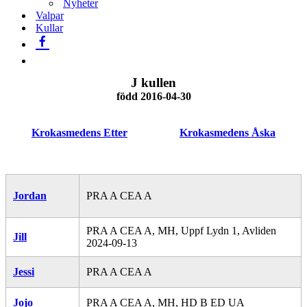
Nyheter
Valpar
Kullar
J kullen
född 2016-04-30
Krokasmedens Etter
Krokasmedens Åska
Jordan
PRA A CEA A
PRA A CEA A, MH, Uppf Lydn 1, Avliden
Jill
2024-09-13
Jessi
PRA A CEA A
Jojo
PRA A CEA A, MH, HD B ED UA