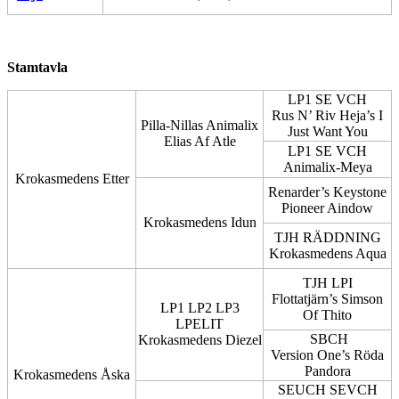
Stamtavla
LP1 SE VCH
Rus N’ Riv Heja’s I
Pilla-Nillas Animalix
Just Want You
Elias Af Atle
LP1 SE VCH
Animalix-Meya
Krokasmedens Etter
Renarder’s Keystone
Pioneer Aindow
Krokasmedens Idun
TJH RÄDDNING
Krokasmedens Aqua
TJH LPI
Flottatjärn’s Simson
LP1 LP2 LP3
Of Thito
LPELIT
SBCH
Krokasmedens Diezel
Version One’s Röda
Pandora
Krokasmedens Åska
SEUCH SEVCH