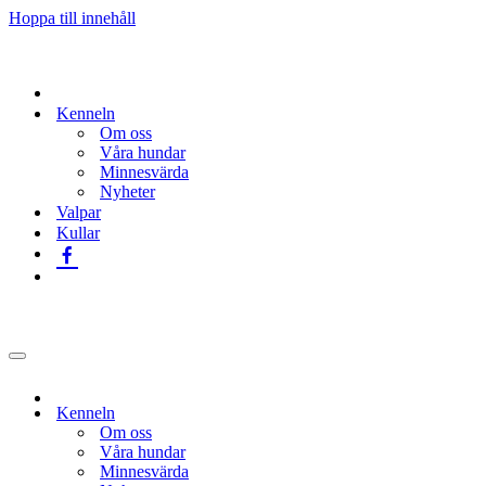
Hoppa till innehåll
Kenneln
Om oss
Våra hundar
Minnesvärda
Nyheter
Valpar
Kullar
Navigeringsmeny
Kenneln
Om oss
Våra hundar
Minnesvärda