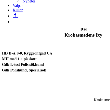
Nyheter
Valpar
Kullar
PH
Krokasmedens Ixy
HD B-A 0-0, Ryggröntgad UA
MH med 1.a på skott
Gdk L-test Polis sökhund
Gdk Polishund, Specialsök
Krokasmed