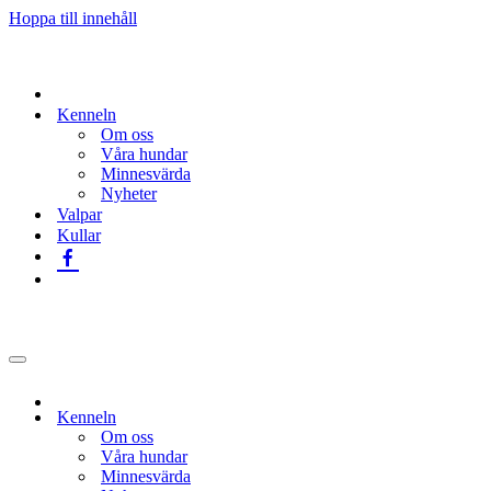
Hoppa till innehåll
Kenneln
Om oss
Våra hundar
Minnesvärda
Nyheter
Valpar
Kullar
Navigeringsmeny
Kenneln
Om oss
Våra hundar
Minnesvärda