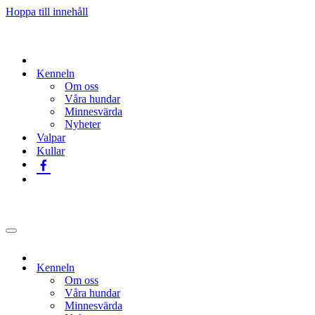
Hoppa till innehåll
Kenneln
Om oss
Våra hundar
Minnesvärda
Nyheter
Valpar
Kullar
Navigeringsmeny
Kenneln
Om oss
Våra hundar
Minnesvärda