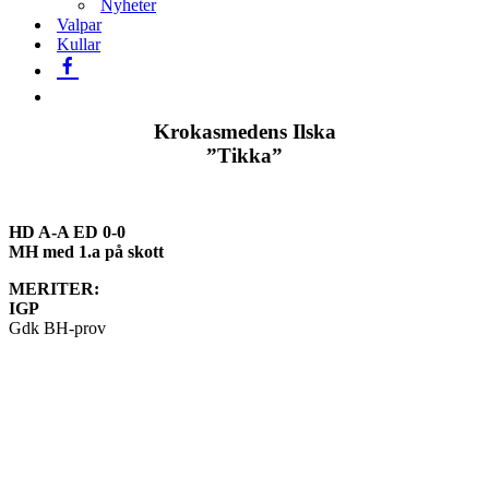
Nyheter
Valpar
Kullar
Krokasmedens Ilska
”Tikka”
HD A-A ED 0-0
MH med 1.a på skott
MERITER:
IGP
Gdk BH-prov