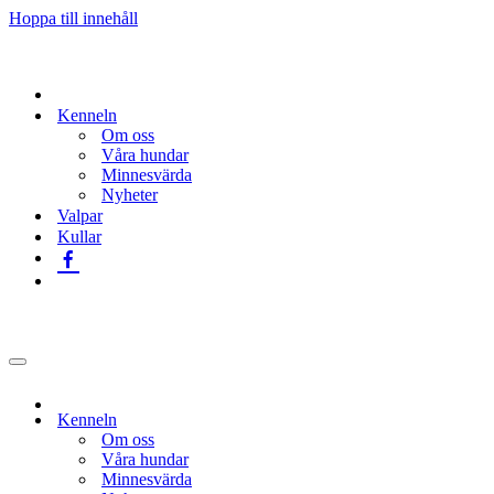
Hoppa till innehåll
Kenneln
Om oss
Våra hundar
Minnesvärda
Nyheter
Valpar
Kullar
Navigeringsmeny
Kenneln
Om oss
Våra hundar
Minnesvärda