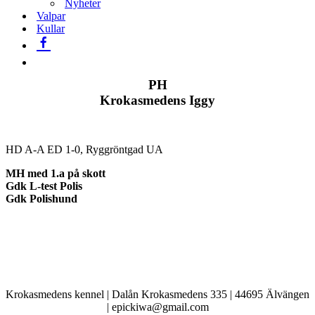
Nyheter
Valpar
Kullar
PH
Krokasmedens Iggy
HD A-A ED 1-0, Ryggröntgad UA
MH med 1.a på skott
Gdk L-test Polis
Gdk Polishund
Krokasmedens kennel | Dalån Krokasmedens 335 | 44695 Älvängen
| epickiwa@gmail.com