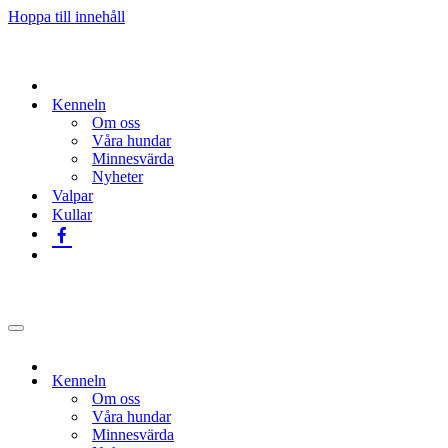
Hoppa till innehåll
Kenneln
Om oss
Våra hundar
Minnesvärda
Nyheter
Valpar
Kullar
Navigeringsmeny
Kenneln
Om oss
Våra hundar
Minnesvärda