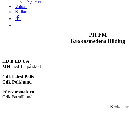
Nyheter
Valpar
Kullar
PH FM
Krokasmedens Hilding
HD B ED UA
MH
med 1:a på skott
Gdk L-test Polis
Gdk Polishund
Försvarsmakten:
Gdk Patrullhund
Krokasmed