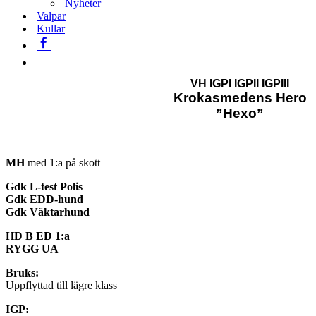
Nyheter
Valpar
Kullar
VH IGPI IGPII IGPIII
Krokasmedens Hero
”Hexo”
MH
med 1:a på skott
Gdk L-test Polis
Gdk EDD-hund
Gdk Väktarhund
HD B ED 1:a
RYGG UA
Bruks:
Uppflyttad till lägre klass
IGP: