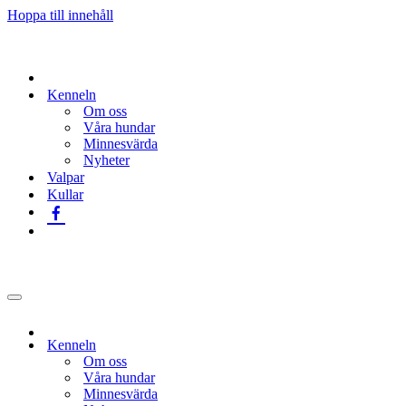
Hoppa till innehåll
Kenneln
Om oss
Våra hundar
Minnesvärda
Nyheter
Valpar
Kullar
Navigeringsmeny
Kenneln
Om oss
Våra hundar
Minnesvärda