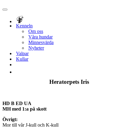
Navigeringsmeny
Kenneln
Om oss
Våra hundar
Minnesvärda
Nyheter
Valpar
Kullar
Heratorpets Iris
HD B ED UA
MH med 1:a på skott
Övrigt:
Mor till vår J-kull och K-kull