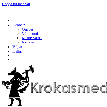
Hoppa till innehåll
Kenneln
Om oss
Våra hundar
Minnesvärda
Nyheter
Valpar
Kullar