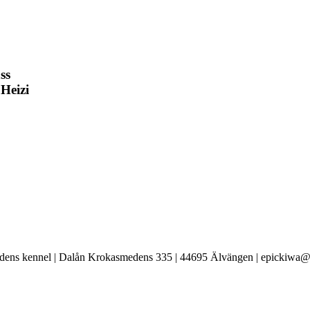
ss
Heizi
ens kennel | Dalån Krokasmedens 335 | 44695 Älvängen | epickiwa