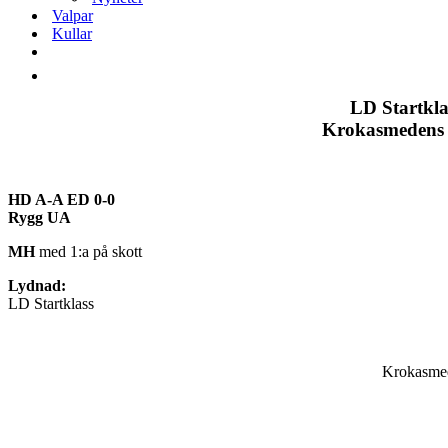
Valpar
Kullar
LD Startkla
Krokasmedens 
HD A-A ED 0-0
Rygg UA
MH
med 1:a på skott
Lydnad:
LD Startklass
Krokasmed