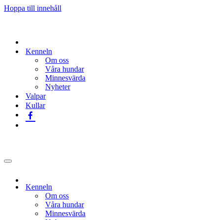
Hoppa till innehåll
Kenneln
Om oss
Våra hundar
Minnesvärda
Nyheter
Valpar
Kullar
Navigeringsmeny
Kenneln
Om oss
Våra hundar
Minnesvärda