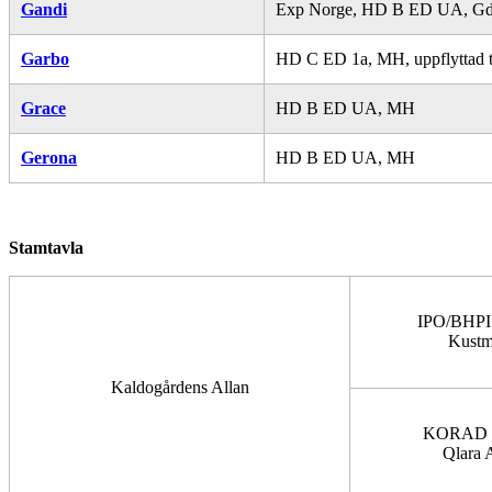
Gandi
Exp Norge, HD B ED UA, Gd
Garbo
HD C ED 1a, MH, uppflyttad til
Grace
HD B ED UA, MH
Geron
a
HD B ED UA, MH
Stamtavla
IPO/BHPI 
Kustm
Kaldogårdens Allan
KORAD S
Qlara 