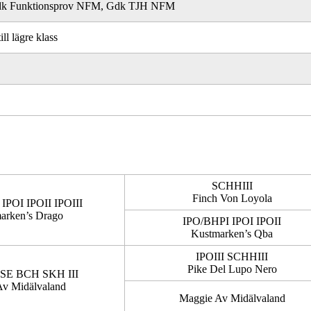
k Funktionsprov NFM, Gdk TJH NFM
l lägre klass
SCHHIII
Finch Von Loyola
IPOI IPOII IPOIII
arken’s Drago
IPO/BHPI IPOI IPOII
Kustmarken’s Qba
IPOIII SCHHIII
Pike Del Lupo Nero
E BCH SKH III
Av Midälvaland
Maggie Av Midälvaland