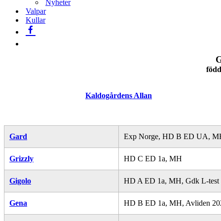
Nyheter
Valpar
Kullar
G
född
Kaldogårdens Allan
Gard
Exp Norge, HD B ED UA, M
Grizzly
HD C ED 1a, MH
Gigolo
HD A ED 1a, MH, Gdk L-test P
Gena
HD B ED 1a, MH, Avliden 20