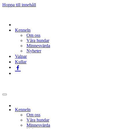
Hoppa till innehåll
Kenneln
Om oss
Våra hundar
Minnesvärda
Nyheter
Valpar
Kullar
Navigeringsmeny
Kenneln
Om oss
Våra hundar
Minnesvärda