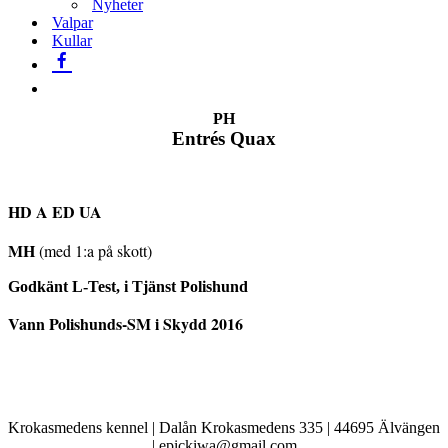
Nyheter
Valpar
Kullar
PH
Entrés Quax
HD A ED UA
MH
(med 1:a på skott)
Godkänt L-Test, i Tjänst Polishund
Vann Polishunds-SM i Skydd 2016
Krokasmedens kennel | Dalån Krokasmedens 335 | 44695 Älvängen
| epickiwa@gmail.com