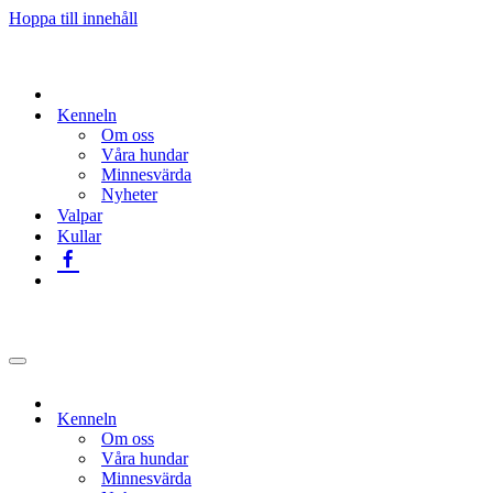
Hoppa till innehåll
Kenneln
Om oss
Våra hundar
Minnesvärda
Nyheter
Valpar
Kullar
Navigeringsmeny
Kenneln
Om oss
Våra hundar
Minnesvärda