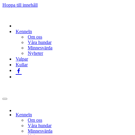
Hoppa till innehåll
Kenneln
Om oss
Våra hundar
Minnesvärda
Nyheter
Valpar
Kullar
Navigeringsmeny
Kenneln
Om oss
Våra hundar
Minnesvärda