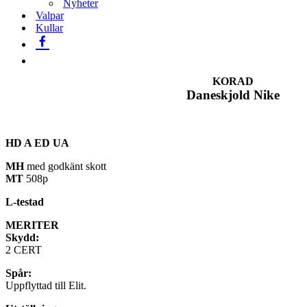
Nyheter
Valpar
Kullar
KORAD
Daneskjold Nike
HD A ED UA
MH
med godkänt skott
MT
508p
L-testad
MERITER
Skydd:
2 CERT
Spår:
Uppflyttad till Elit.