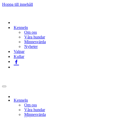
Hoppa till innehåll
Kenneln
Om oss
Våra hundar
Minnesvärda
Nyheter
Valpar
Kullar
Navigeringsmeny
Kenneln
Om oss
Våra hundar
Minnesvärda