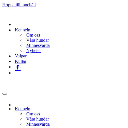
Hoppa till innehåll
Kenneln
Om oss
Våra hundar
Minnesvärda
Nyheter
Valpar
Kullar
Navigeringsmeny
Kenneln
Om oss
Våra hundar
Minnesvärda