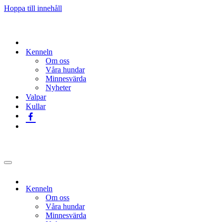
Hoppa till innehåll
Kenneln
Om oss
Våra hundar
Minnesvärda
Nyheter
Valpar
Kullar
Navigeringsmeny
Kenneln
Om oss
Våra hundar
Minnesvärda