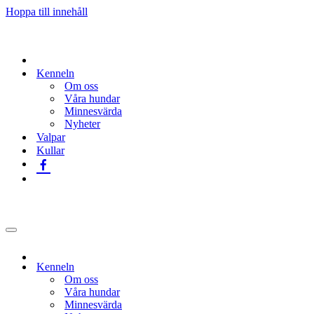
Hoppa till innehåll
Kenneln
Om oss
Våra hundar
Minnesvärda
Nyheter
Valpar
Kullar
Navigeringsmeny
Kenneln
Om oss
Våra hundar
Minnesvärda