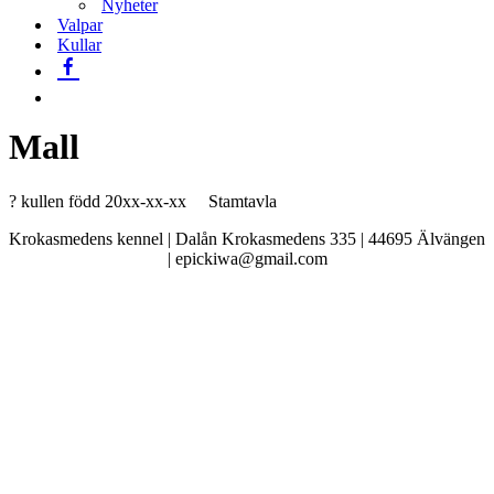
Nyheter
Valpar
Kullar
Mall
? kullen född 20xx-xx-xx Stamtavla
Krokasmedens kennel | Dalån Krokasmedens 335 | 44695 Älvängen
| epickiwa@gmail.com