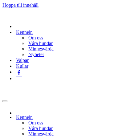
Hoppa till innehåll
Kenneln
Om oss
Våra hundar
Minnesvärda
Nyheter
Valpar
Kullar
Navigeringsmeny
Kenneln
Om oss
Våra hundar
Minnesvärda