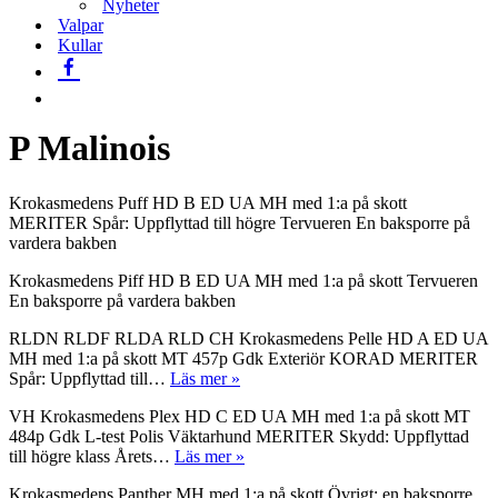
Nyheter
Valpar
Kullar
P Malinois
Krokasmedens Puff HD B ED UA MH med 1:a på skott
MERITER Spår: Uppflyttad till högre Tervueren En baksporre på
vardera bakben
Krokasmedens Piff HD B ED UA MH med 1:a på skott Tervueren
En baksporre på vardera bakben
RLDN RLDF RLDA RLD CH Krokasmedens Pelle HD A ED UA
MH med 1:a på skott MT 457p Gdk Exteriör KORAD MERITER
Krokasmedens
Spår: Uppflyttad till…
Läs mer »
Pelle
VH Krokasmedens Plex HD C ED UA MH med 1:a på skott MT
484p Gdk L-test Polis Väktarhund MERITER Skydd: Uppflyttad
Krokasmedens
till högre klass Årets…
Läs mer »
Plex
Krokasmedens Panther MH med 1:a på skott Övrigt: en baksporre