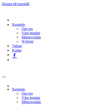
Hoppa till innehåll
Kenneln
Om oss
Våra hundar
Minnesvärda
Nyheter
Valpar
Kullar
Navigeringsmeny
Kenneln
Om oss
Våra hundar
Minnesvärda