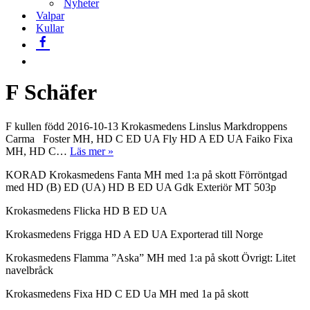
Nyheter
Valpar
Kullar
F Schäfer
F kullen född 2016-10-13 Krokasmedens Linslus Markdroppens
Carma Foster MH, HD C ED UA Fly HD A ED UA Faiko Fixa
F
MH, HD C…
Läs mer »
schäfer
KORAD Krokasmedens Fanta MH med 1:a på skott Förröntgad
med HD (B) ED (UA) HD B ED UA Gdk Exteriör MT 503p
Krokasmedens Flicka HD B ED UA
Krokasmedens Frigga HD A ED UA Exporterad till Norge
Krokasmedens Flamma ”Aska” MH med 1:a på skott Övrigt: Litet
navelbråck
Krokasmedens Fixa HD C ED Ua MH med 1a på skott