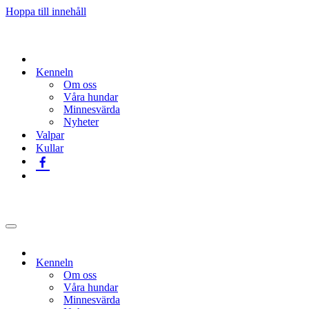
Hoppa till innehåll
Kenneln
Om oss
Våra hundar
Minnesvärda
Nyheter
Valpar
Kullar
Navigeringsmeny
Kenneln
Om oss
Våra hundar
Minnesvärda