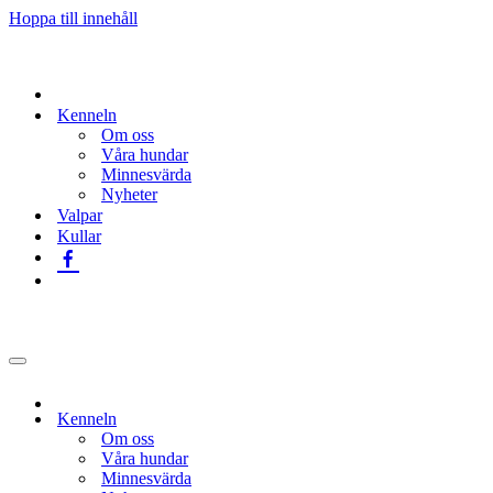
Hoppa till innehåll
Kenneln
Om oss
Våra hundar
Minnesvärda
Nyheter
Valpar
Kullar
Navigeringsmeny
Kenneln
Om oss
Våra hundar
Minnesvärda