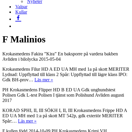
Nyheter
Valpar
Kullar
F Malinios
Krokasmedens Fakira ”Kira” En baksporre på vardera bakben
Avliden i bilolycka 2015-05-04
Krokasmedens Filur HD A ED UA MH med 1a på skott MERITER
Lydnad: Uppflyttad till klass 2 Spår: Uppflyttad till lägre klass IPO:
Krokasmedens
Gdk BH-prov…
Läs mer »
Filur
PH Krokasmedens Flipper HD B ED UA Gdk unghundstest
Polisen Gdk L-test Polisen I tjänst som Polishund Avliden augusti
2017
KORAD SPHI, II, III SÖKH I, II, III Krokasmedens Frippe HD A
ED UA MH med 1:a på skott MT 542p, gdk exteriör MERITER
Krokasmedens
Spår:…
Läs mer »
Frippe
F kullen född 2014-10-09 PH Krokasmedens Krimi VH