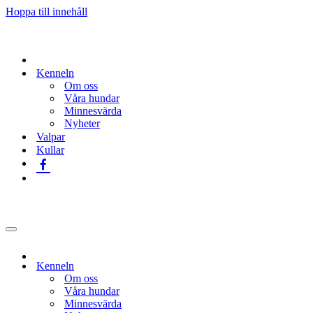
Hoppa till innehåll
Kenneln
Om oss
Våra hundar
Minnesvärda
Nyheter
Valpar
Kullar
Navigeringsmeny
Kenneln
Om oss
Våra hundar
Minnesvärda