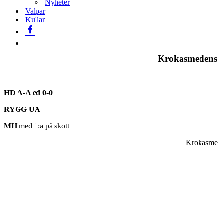
Nyheter
Valpar
Kullar
Krokasmedens
HD A-A ed 0-0
RYGG UA
MH
med 1:a på skott
Krokasmed