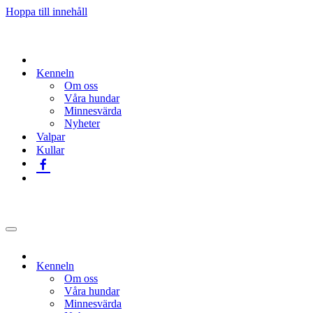
Hoppa till innehåll
Kenneln
Om oss
Våra hundar
Minnesvärda
Nyheter
Valpar
Kullar
Navigeringsmeny
Kenneln
Om oss
Våra hundar
Minnesvärda