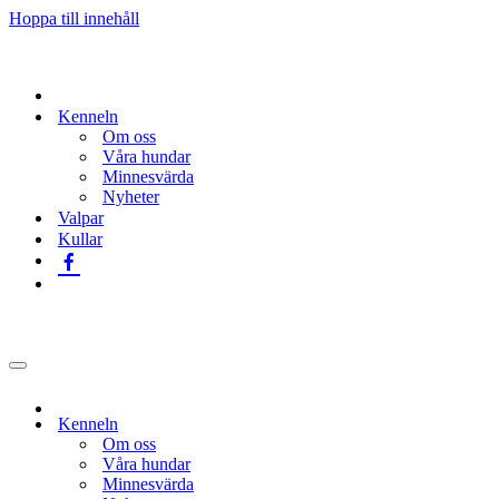
Hoppa till innehåll
Kenneln
Om oss
Våra hundar
Minnesvärda
Nyheter
Valpar
Kullar
Navigeringsmeny
Kenneln
Om oss
Våra hundar
Minnesvärda