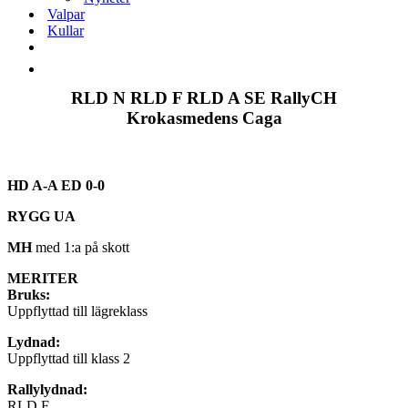
Valpar
Kullar
RLD N RLD F RLD A SE RallyCH
Krokasmedens Caga
HD A-A ED 0-0
RYGG UA
MH
med 1:a på skott
MERITER
Bruks:
Uppflyttad till lägreklass
Lydnad:
Uppflyttad till klass 2
Rallylydnad:
RLD F