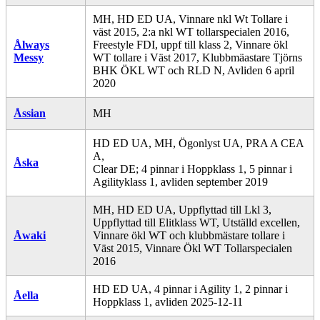
MH, HD ED UA, Vinnare nkl Wt Tollare i
väst 2015, 2:a nkl WT tollarspecialen 2016,
Ålways
Freestyle FDI, uppf till klass 2, Vinnare ökl
Messy
WT tollare i Väst 2017, Klubbmäastare Tjörns
BHK ÖKL WT och RLD N, Avliden 6 april
2020
Åssian
MH
HD ED UA, MH, Ögonlyst UA, PRA A CEA
A,
Åska
Clear DE; 4 pinnar i Hoppklass 1, 5 pinnar i
Agilityklass 1, avliden september 2019
MH, HD ED UA, Uppflyttad till Lkl 3,
Uppflyttad till Elitklass WT, Utställd excellen,
Åwaki
Vinnare ökl WT och klubbmästare tollare i
Väst 2015, Vinnare Ökl WT Tollarspecialen
2016
HD ED UA, 4 pinnar i Agility 1, 2 pinnar i
Åella
Hoppklass 1, avliden 2025-12-11