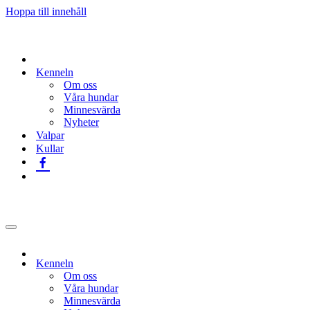
Hoppa till innehåll
Kenneln
Om oss
Våra hundar
Minnesvärda
Nyheter
Valpar
Kullar
Navigeringsmeny
Kenneln
Om oss
Våra hundar
Minnesvärda