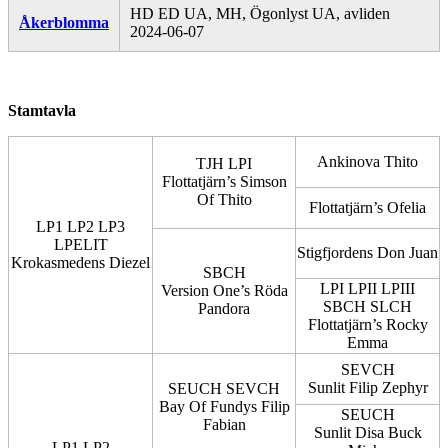
HD ED UA, MH, Ögonlyst UA, avliden
Åkerblomma
2024-06-07
Stamtavla
Ankinova Thito
TJH LPI
Flottatjärn’s Simson
Of Thito
Flottatjärn’s Ofelia
LP1 LP2 LP3
LPELIT
Stigfjordens Don Juan
Krokasmedens Diezel
SBCH
LPI LPII LPIII
Version One’s Röda
SBCH SLCH
Pandora
Flottatjärn’s Rocky
Emma
SEVCH
Sunlit Filip Zephyr
SEUCH SEVCH
Bay Of Fundys Filip
SEUCH
Fabian
Sunlit Disa Buck
LP1 LP2