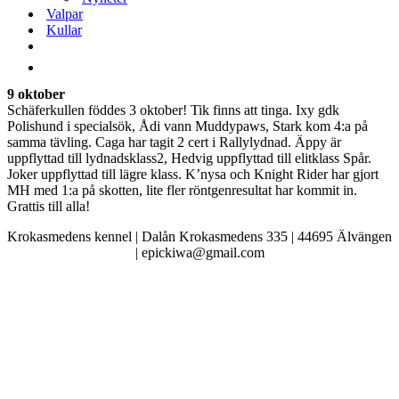
Valpar
Kullar
9 oktober
Schäferkullen föddes 3 oktober! Tik finns att tinga. Ixy gdk
Polishund i specialsök, Ådi vann Muddypaws, Stark kom 4:a på
samma tävling. Caga har tagit 2 cert i Rallylydnad. Äppy är
uppflyttad till lydnadsklass2, Hedvig uppflyttad till elitklass Spår.
Joker uppflyttad till lägre klass. K’nysa och Knight Rider har gjort
MH med 1:a på skotten, lite fler röntgenresultat har kommit in.
Grattis till alla!
Krokasmedens kennel | Dalån Krokasmedens 335 | 44695 Älvängen
| epickiwa@gmail.com