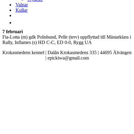
Valpar
Kullar
7 februari
Fia-Lotta (m) gdk Polishund, Pelle (terv) uppflyttad till Mästarklass i
Rally, Inflames (s) HD C-C, ED 0-0, Rygg UA
Krokasmedens kennel | Dalån Krokasmedens 335 | 44695 Älvängen
| epickiwa@gmail.com