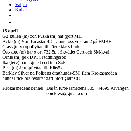
Valpar
Kullar
15 april
G2-kullen (m) och Fuska (m) har gjort MH
Äcko (m) Världsmästare!!! i Canicross veteran 2 på FMBB
Crass (terv) uppflyttad till lägre klass bruks
Öst-göte (m) har gjort 732,5p i Skyddet Cert och SM-kval
Örnie (m) gdk DP1 i räddningssök
Ika (terv) har tagit ett cert till i Sök
Best (m) är uppflyttad till Elitsök
Barkley Silver på Polisens draghunds-SM, flera Krokasmeden
hundar fick bra resultat där! Stort grattis!!!
Krokasmedens kennel | Dalån Krokasmedens 335 | 44695 Älvängen
| epickiwa@gmail.com