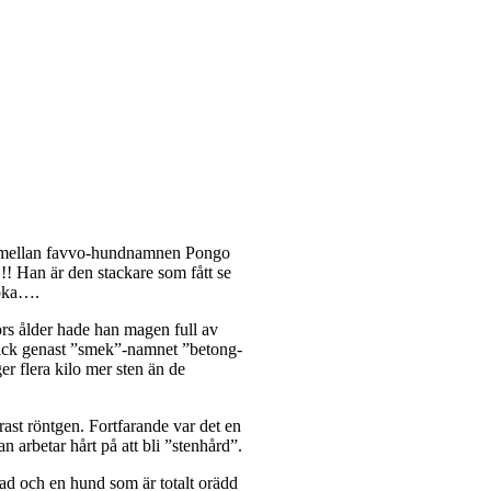
de mellan favvo-hundnamnen Pongo
!!! Han är den stackare som fått se
roka….
rs ålder hade han magen full av
 fick genast ”smek”-namnet ”betong-
r flera kilo mer sten än de
ast röntgen. Fortfarande var det en
n arbetar hårt på att bli ”stenhård”.
ad och en hund som är totalt orädd