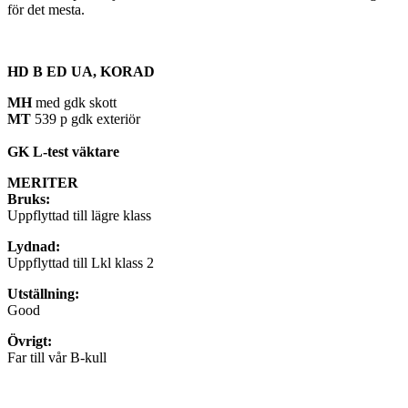
för det mesta.
HD B ED UA, KORAD
MH
med gdk skott
MT
539 p gdk exteriör
GK L-test väktare
MERITER
Bruks:
Uppflyttad till lägre klass
Lydnad:
Uppflyttad till Lkl klass 2
Utställning:
Good
Övrigt:
Far till vår B-kull