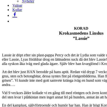
Nyheter
Valpar
Kullar
KORAD
Krokasmedens Linslus
”Lassie”
Lassie är döpt efter sin plast-pappa Percy och det är Lydia som val
eller Lassie, Lyas föräldrar drog en lättnadens suck då det blev Lassie
alla syskon åka iväg med glada ägare. Själv blev han kvarglömd i K
Att det blev just HAN berodde på hans aptit. Redan vid drygt 7 vecko
grus, sten och betongbitar, dessa syntes fint på röntgenbilderna. Han
grisen”. Vi kunde inte med gott samvete kränga iväg en hund som väge
andra….
Vid 9 veckors ålder kollade vi en gång till med röntgen och även kontr
del sten kvar i plåtkistan men inget annat fel på hunden, annat än att ha
En del kamplust, självförtroende och humör har han. Han är högt Kor