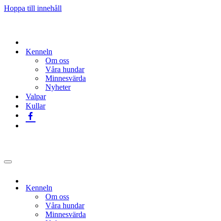
Hoppa till innehåll
Kenneln
Om oss
Våra hundar
Minnesvärda
Nyheter
Valpar
Kullar
Navigeringsmeny
Kenneln
Om oss
Våra hundar
Minnesvärda